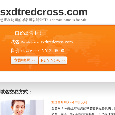
sxdtredcross.com
您正在访问的域名可以转让!This domain name is for sale!
一口价出售中！
域名
sxdtredcross.com
Domain Name:
售价
CNY 2205.00
Listing Price:
立即购买
BUY NOW
>>
>>
域名交易方式：
通过金名网(4.cn) 中介交易
金名网(4.cn)是全球领先的域名交易服务机
简单、安全、专业的第三方服务！ 为了保证交