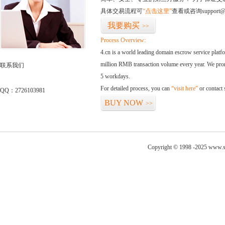
具体交易流程可
“点击这里”
查看或咨询support@
我要购买
>>
Process Overview:
4.cn is a world leading domain escrow service plat
million RMB transaction volume every year. We promi
联系我们
5 workdays.
For detailed process, you can
“visit here”
or contact
QQ：2726103981
BUY NOW
>>
Copyright © 1998 -2025 www.sx